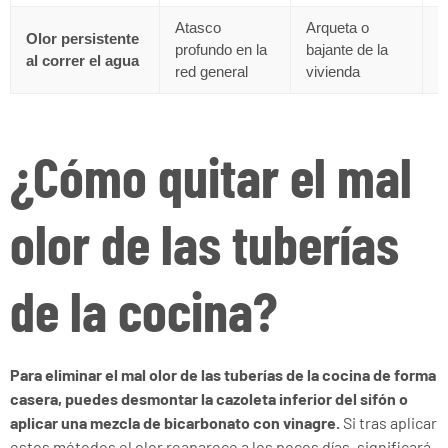
Atasco
Arqueta o
D
Olor persistente
profundo en la
bajante de la
c
al correr el agua
red general
vivienda
p
¿Cómo quitar el mal
olor de las tuberías
de la cocina?
Para eliminar el mal olor de las tuberías de la cocina de forma
casera, puedes desmontar la cazoleta inferior del sifón o
aplicar una mezcla de bicarbonato con vinagre.
Si tras aplicar
estos métodos el olor reaparece a los pocos días, significará