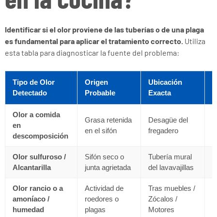
Identificar si el olor proviene de las tuberías o de una plaga
es fundamental para aplicar el tratamiento correcto.
Utiliza
esta tabla para diagnosticar la fuente del problema:
Tipo de Olor
Origen
Ubicación
S
Detectado
Probable
Exacta
R
Olor a comida
Grasa retenida
Desagüe del
D
en
en el sifón
fregadero
s
descomposición
Olor sulfuroso /
Sifón seco o
Tubería mural
S
Alcantarilla
junta agrietada
del lavavajillas
p
Olor rancio o a
Actividad de
Tras muebles /
I
amoníaco /
roedores o
Zócalos /
t
humedad
plagas
Motores