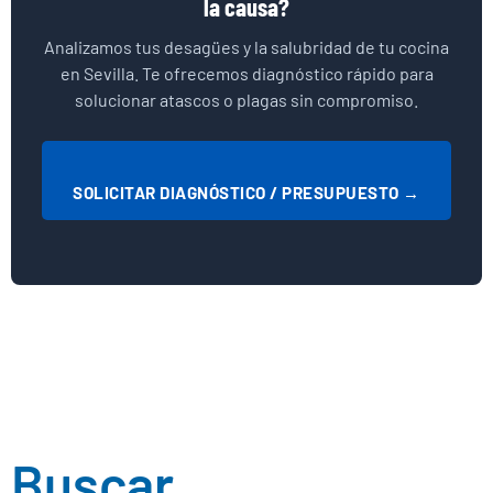
la causa?
Analizamos tus desagües y la salubridad de tu cocina
en Sevilla. Te ofrecemos diagnóstico rápido para
solucionar atascos o plagas sin compromiso.
SOLICITAR DIAGNÓSTICO / PRESUPUESTO →
Buscar