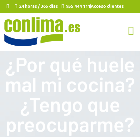
24 horas / 365 días
955 444 111
Acceso clientes
¿Por qué huele
mal mi cocina?
¿Tengo que
preocuparme?