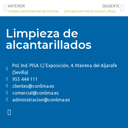
ANTERIOR
SIGUIENTE
Calidad y certificaciones de Conlima
¿Por qué huele mal mi cocina? ¿Tengo que preocuparme?
Limpieza de
alcantarillados
Pol. Ind. PISA C/ Exposición, 4. Mairena del Aljarafe
(Sevilla)
955 444 111
clientes@conlima.es
comercial@conlima.es
administracion@conlima.es