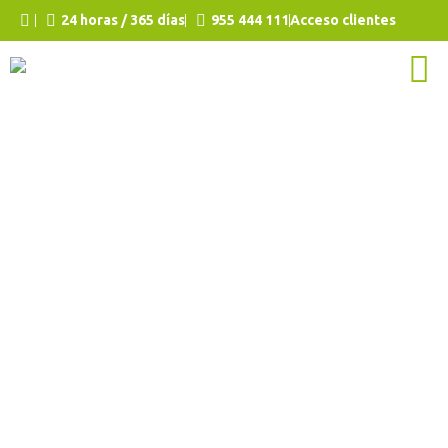
24 horas / 365 días
955 444 111
Acceso clientes
Ofrecemos
nuestros
servicios de
desatascos
urgentes para