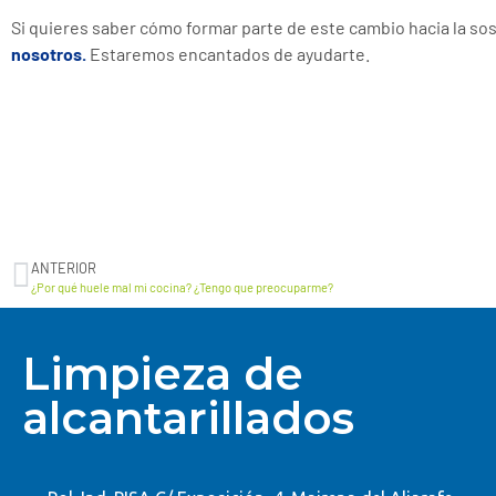
Si quieres saber cómo formar parte de este cambio hacia la sos
nosotros.
Estaremos encantados de ayudarte.
ANTERIOR
¿Por qué huele mal mi cocina? ¿Tengo que preocuparme?
Limpieza de
alcantarillados