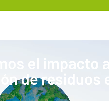
os el impacto 
ón de residuos e