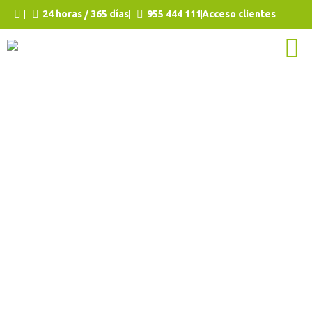
24 horas / 365 días
955 444 111
Acceso clientes
Extracción o
succión de
aguas
residuales