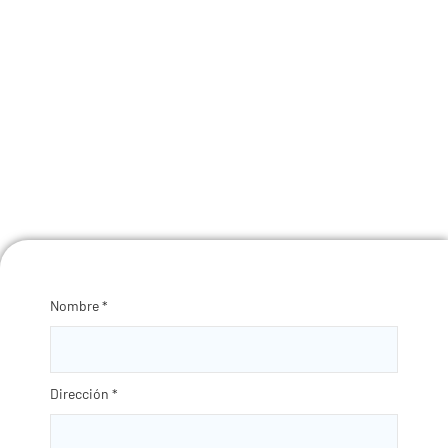
(cucarachas)
Desatascos de fregaderos con pistolas
de aire comprimido
Mantenimiento de casetas de Feria
Servicio especial hostelería durante la
Semana Santa
Nombre
*
Dirección
*