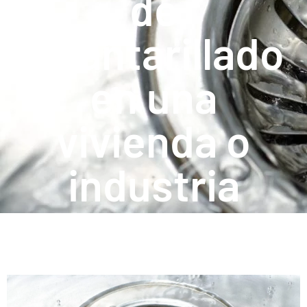
de
alcantarillado
en una
vivienda o
industria