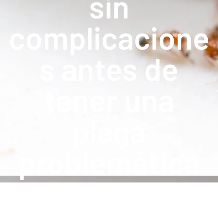
sin
complicacione
s antes de
tener una
plaga
problemática