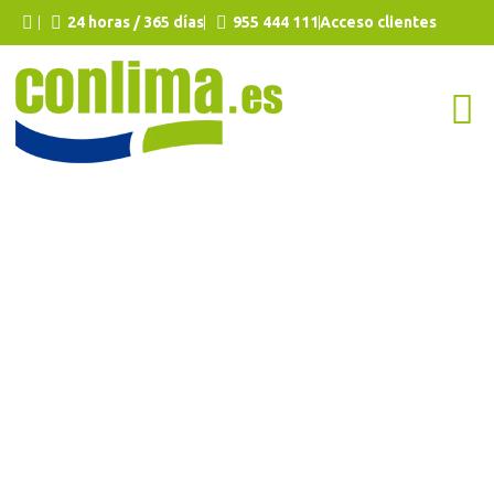
24 horas / 365 días
955 444 111
Acceso clientes
Síntomas que
indican que
debo
desatascar el