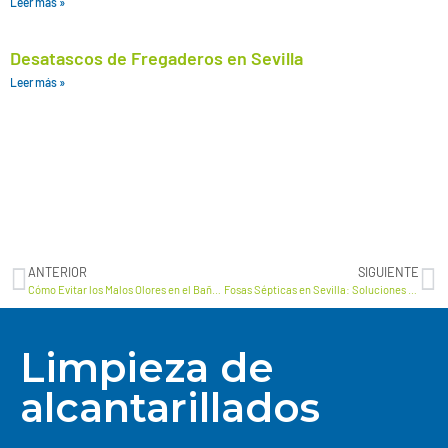
Leer más »
Desatascos de Fregaderos en Sevilla
Leer más »
ANTERIOR
SIGUIENTE
Cómo Evitar los Malos Olores en el Baño: Consejos de Conlima
Fosas Sépticas en Sevilla: Soluciones Eficaces para el Tratamiento de Aguas Residuales
Limpieza de
alcantarillados