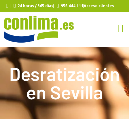
24 horas / 365 días
955 444 111
Acceso clientes
Desratización
en Sevilla