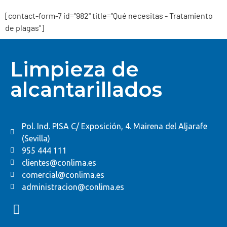
[contact-form-7 id="982" title="Qué necesitas - Tratamiento
de plagas"]
Limpieza de
alcantarillados
Pol. Ind. PISA C/ Exposición, 4. Mairena del Aljarafe
(Sevilla)
955 444 111
clientes@conlima.es
comercial@conlima.es
administracion@conlima.es